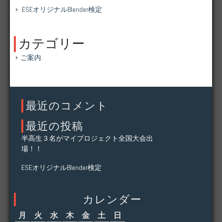
ESEオリジナルBlender検定
カテゴリー
ご案内
最近のコメント
最近の投稿
半高生３名がマイプロジェクト全国大会出
場！！
ESEオリジナルBlender検定
カレンダー
月
火
水
木
金
土
日