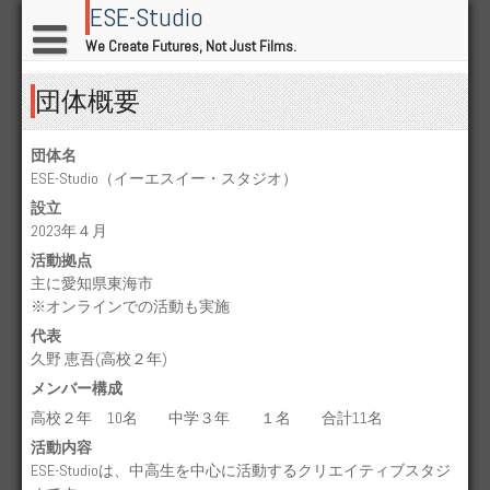
Skip
ESE-Studio
to
We Create Futures, Not Just Films.
content
団体概要
団体名
ESE-Studio（イーエスイー・スタジオ）
設立
2023年４月
活動拠点
主に愛知県東海市
※オンラインでの活動も実施
代表
久野 恵吾(高校２年)
メンバー構成
高校２年 10名 中学３年 １名 合計11名
活動内容
ESE-Studioは、中高生を中心に活動するクリエイティブスタジ