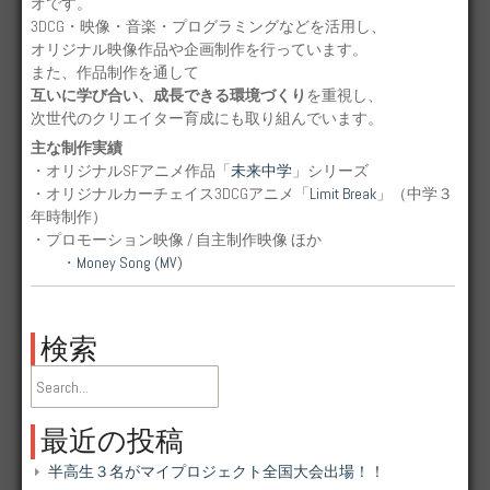
オです。
3DCG・映像・音楽・プログラミングなどを活用し、
オリジナル映像作品や企画制作を行っています。
また、作品制作を通して
互いに学び合い、成長できる環境づくり
を重視し、
次世代のクリエイター育成にも取り組んでいます。
主な制作実績
・オリジナルSFアニメ作品「
未来中学
」シリーズ
・オリジナルカーチェイス3DCGアニメ「
Limit Break
」（中学３
年時制作）
・プロモーション映像 / 自主制作映像 ほか
・
Money Song (MV)
検索
最近の投稿
半高生３名がマイプロジェクト全国大会出場！！